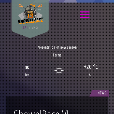
LAT
/
ENG
Presentation of new season
Terms
no
+20 °C
Ice
Air
NEWS