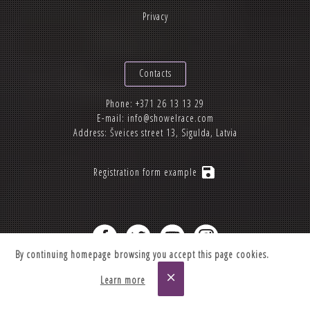
Privacy
Contacts
Phone:
+371 26 13 13 29
E-mail:
info@showelrace.com
Address: Šveices street 13, Sigulda, Latvia
save
Registration form example
By continuing homepage browsing you accept this page cookies.
2012-2026 © Showelrace.com
close
Learn more
Made by
Taurus