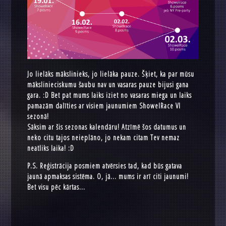
Jo lielāks mākslinieks, jo lielāka pauze. Šķiet, ka par mūsu
mākslinieciskumu šaubu nav un vasaras pauze bijusi gana
gara. :D Bet pat mums laiks iziet no vasaras miega un laiks
pamazām dalīties ar visiem jaunumiem ShowelRace VI
sezonā!
Sāksim ar šis sezonas kalendāru! Atzīmē šos datumus un
neko citu tajos neieplāno, jo nekam citam Tev nemaz
neatliks laika! :D
P.S. Reģistrācija posmiem atvērsies tad, kad būs gatava
jaunā apmaksas sistēma. O, jā... mums ir arī citi jaunumi!
Bet visu pēc kārtas...