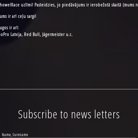
ī ShowelRace uzlīmi! Pasteidzies, jo piedāvājums ir ierobežotā skaitā (mums 
Mums ir arī ceļu sargi!
gos ir arī:
oPro Latvija, Red Bull, Jägermeister u.c.
Subscribe to news letters
Name, Surename