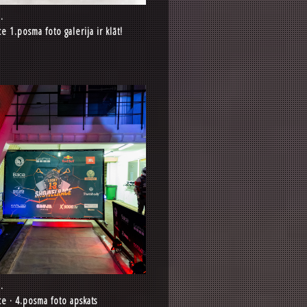
.
 1.posma foto galerija ir klāt!
.
 · 4.posma foto apskats