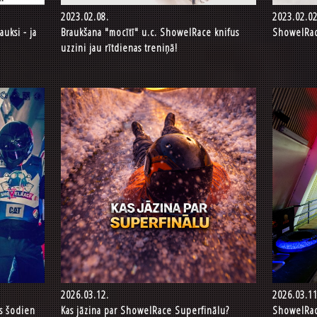
2023.02.08.
2023.02.02
auksi - ja
Braukšana "mocītī" u.c. ShowelRace knifus
ShowelRace
uzzini jau rītdienas treniņā!
2026.03.12.
2026.03.11
es šodien
Kas jāzina par ShowelRace Superfinālu?
ShowelRace