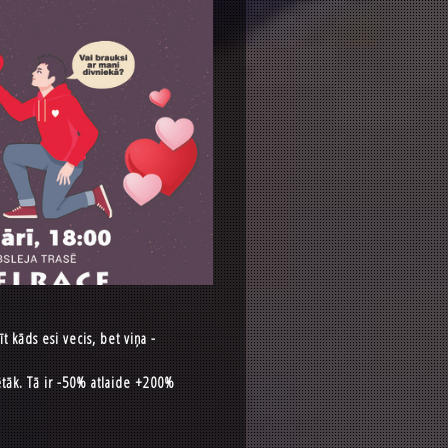
 kāds esi vecis, bet viņa -
ētāk. Tā ir -50% atlaide +200%