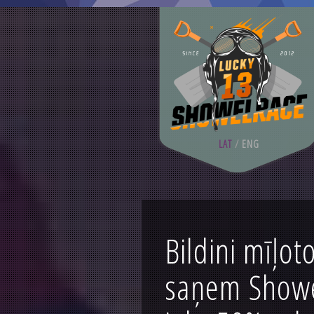
LAT
/
ENG
Bildini mīļot
saņem Showe