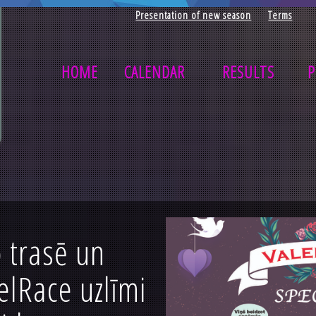
Presentation of new season
Terms
HOME
CALENDAR
RESULTS
P
o trasē un
lRace uzlīmi