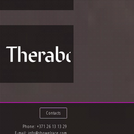
Contacts
Phone:
+371 26 13 13 29
E-mail:
info@showelrace.com