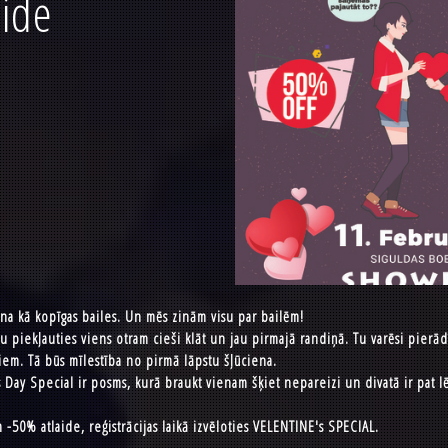
aide
na kā kopīgas bailes. Un mēs zinām visu par bailēm!
piekļauties viens otram cieši klāt un jau pirmajā randiņā. Tu varēsi pierādīt
iem. Tā būs mīlestība no pirmā lāpstu šļūciena.
ay Special ir posms, kurā braukt vienam šķiet nepareizi un divatā ir pat l
-50% atlaide, reģistrācijas laikā izvēloties VELENTINE's SPECIAL.