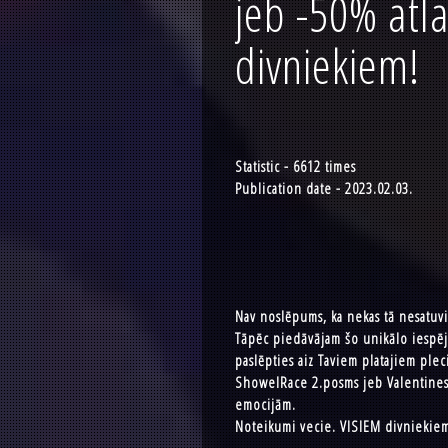
jeb -50% atl
divniekiem!
Statistic - 6612 times
Publication date - 2023.02.03.
Nav noslēpums, ka nekas tā nesatuvi
Tāpēc piedāvājam šo unikālo iespēju 
paslēpties aiz Taviem platajiem plec
ShowelRace 2.posms jeb Valentines D
emocijām.
Noteikumi vecie. VISIEM divniekiem 