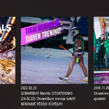
2022.02.23.
2018.11.05
UZMANĪBU!!! Mainīts CETURTDIENAS
Showeleen 
(24.02.22) ShowelRace treniņa laiks!!!
apraksts!
NENOKAVĒ PĒDĒJO IESPĒJU!!!