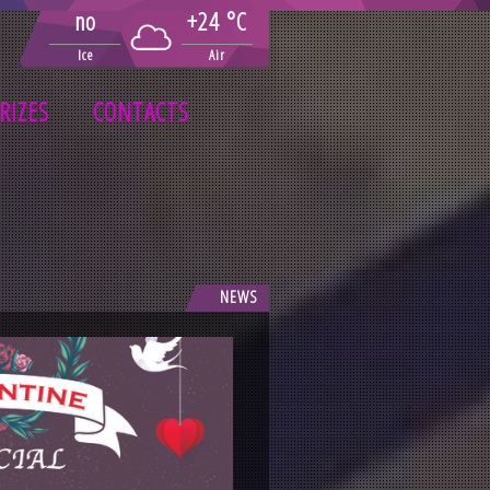
no
+24 °C
Ice
Air
RIZES
CONTACTS
NEWS