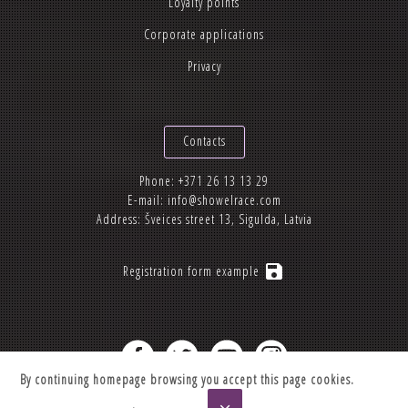
Loyalty points
Corporate applications
Privacy
Contacts
Phone:
+371 26 13 13 29
E-mail:
info@showelrace.com
Address: Šveices street 13, Sigulda, Latvia
save
Registration form example
By continuing homepage browsing you accept this page cookies.
2012-2026 © Showelrace.com