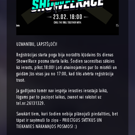
UZMANĪBU, LĀPSTŠĻŪČI!
Reģistrācijas starta poga bija norādīts kļūdains šīs dienas
ShowelRace posma starta laiks. Šodien sacensības sāksies
kā ierasts, plkst.18:00! Ļoti atvainojamies par šo misēkli un
gaidām Jūs visus jau no 17:00, kad tiks atvērta reģistrācija
trasē.
Ja gadījumā tomēr nav iespēja ierasties ierastajā laikā,
lūgums par to paziņot laikus, zvanot vai rakstot uz
tel.nr.26131329.
Savukārt tiem, kuri šodien nebija plānojuši piedalīties, bet
tāpat ir saņēmuši šo ziņu - PRIECĪGUS SVĒTKUS UN
TIEKAMIES NĀKAMAJOS POSMOS! :)