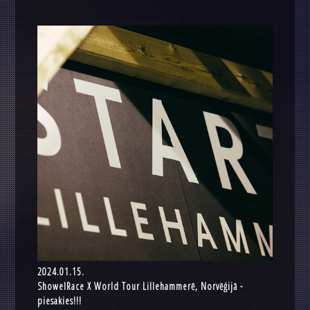
2024.01.15.
ShowelRace X World Tour Lillehammerē, Norvēģijā -
piesakies!!!