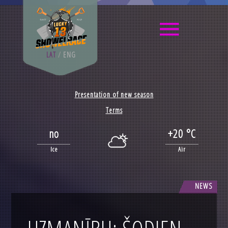
LAT
/
ENG
Presentation of new season
Terms
no
+20 °C
Ice
Air
NEWS