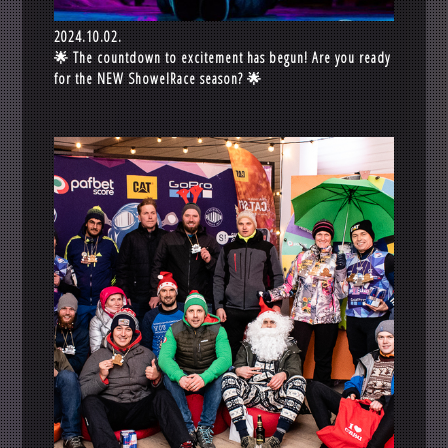
2024.10.02.
🌟 The countdown to excitement has begun! Are you ready
for the NEW ShowelRace season? 🌟