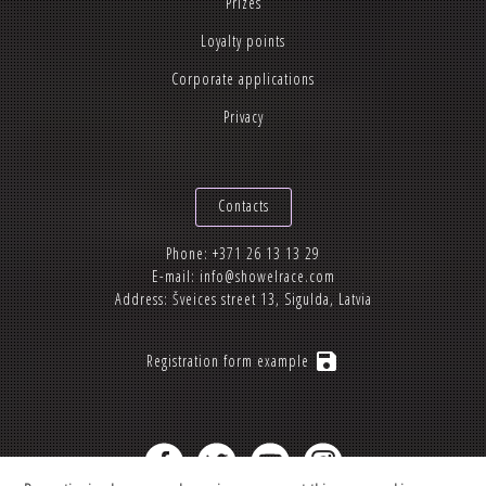
Prizes
Loyalty points
Corporate applications
Privacy
Contacts
Phone:
+371 26 13 13 29
E-mail:
info@showelrace.com
Address: Šveices street 13, Sigulda, Latvia
save
Registration form example