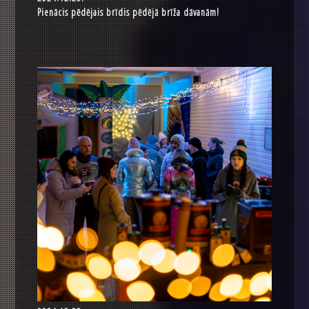
Pienācis pēdējais brīdis pēdējā brīža dāvanām!