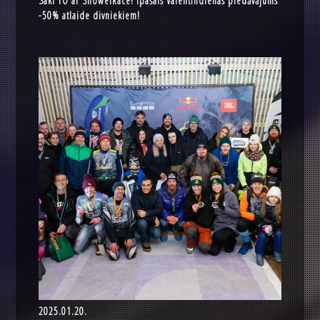
Saki TO ar ShowelRace! Īpašais Valentīndienas piedāvājums
-50% atlaide divniekiem!
2025.01.20.