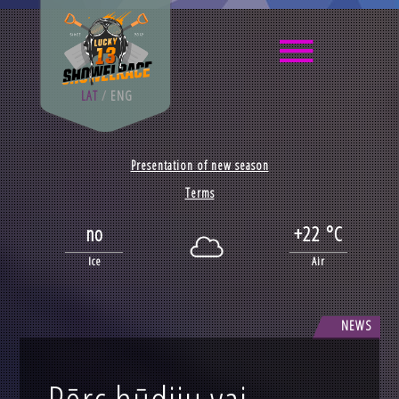
LAT
/
ENG
Presentation of new season
Terms
no
+22 °C
Ice
Air
NEWS