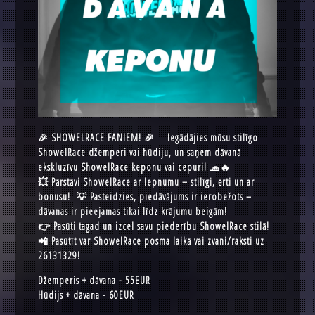
🎉 SHOWELRACE FANIEM! 🎉 Iegādājies mūsu stilīgo
ShowelRace džemperi vai hūdiju, un saņem dāvanā
ekskluzīvu ShowelRace keponu vai cepuri! 🧢🔥
💥 Pārstāvi ShowelRace ar lepnumu – stilīgi, ērti un ar
bonusu! 💡 Pasteidzies, piedāvājums ir ierobežots –
dāvanas ir pieejamas tikai līdz krājumu beigām!
👉 Pasūti tagad un izcel savu piederību ShowelRace stilā!
📲 Pasūtīt var ShowelRace posma laikā vai zvani/raksti uz
26131329!
Džemperis + dāvana - 55EUR
Hūdijs + dāvana - 60EUR