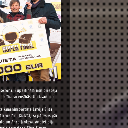
2.sezona. Superfinālā mūs priecēja
ju dalība sacensībās. Un tagad par
ā kamaniņsportiste Latvijā Elīza
ām vietām. Jāatzīst, ka pārsvars pār
ule un Ance Jankava. Anetei bija