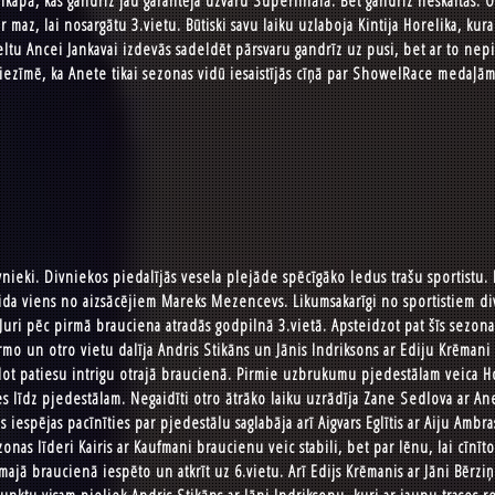
kapā, kas gandrīz jau garantēja uzvaru Superfinālā. Bet gandrīz neskaitās. O
ar maz, lai nosargātu 3.vietu. Būtiski savu laiku uzlaboja Kintija Horelika, kur
eltu Ancei Jankavai izdevās sadeldēt pārsvaru gandrīz uz pusi, bet ar to nepi
iezīmē, ka Anete tikai sezonas vidū iesaistījās cīņā par ShowelRace medaļām
nieki. Divniekos piedalījās vesela plejāde spēcīgāko ledus trašu sportistu. Br
da viens no aizsācējiem Mareks Mezencevs. Likumsakarīgi no sportistiem divn
ar Juri pēc pirmā brauciena atradās godpilnā 3.vietā. Apsteidzot pat šīs sez
rmo un otro vietu dalīja Andris Stikāns un Jānis Indriksons ar Ediju Krēmani
olot patiesu intrigu otrajā braucienā. Pirmie uzbrukumu pjedestālam veica H
ies līdz pjedestālam. Negaidīti otro ātrāko laiku uzrādīja Zane Sedlova ar Ane
s iespējas pacīnīties par pjedestālu saglabāja arī Aigvars Eglītis ar Aiju Am
ezonas līderi Kairis ar Kaufmani braucienu veic stabili, bet par lēnu, lai cīnīt
majā braucienā iespēto un atkrīt uz 6.vietu. Arī Edijs Krēmanis ar Jāni Bērz