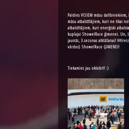
Paldies VISIEM mūsu dalībniekiem, 
mūsu atbalstītājiem, kuri ne tikai no
atbalstītājiem, kuri enerģiski atbals
kuplajai ShowelRace ģimenei. Un, la
jaunās, 3.sezonas atklāšanai! Vēlrei
vārdos) ShowelRace ĢIMENEI!
Tiekamies jau oktobrī! :)