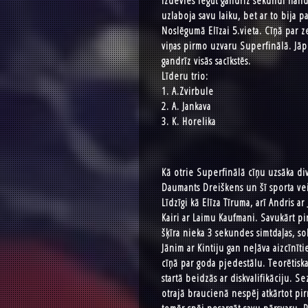
izdevies iegūt gandrīz sekundi handi
uzlaboja savu laiku, bet ar to bija p
Noslēgumā Elīzai 5.vieta. Cīņā par z
viņas pirmo uzvaru Superfinālā. Jāp
gandrīz visās sacīkstēs.
Līderu trio:
1. A.Zvirbule
2. A. Jankava
3. K. Horelika
Kā otrie Superfinālā cīņu uzsāka div
Daumants Dreiškens un šī sporta vei
Līdzīgi kā Elīza Tīruma, arī Andris 
Kairi ar Laimu Kaufmani. Savukārt pi
šķīra nieka 3 sekundes simtdaļas, s
Jānim ar Kintiju gan neļāva aizcīnīt
cīņā par goda pjedestālu. Teorētiska
startā beidzās ar diskvalifikāciju. S
otrajā braucienā nespēj atkārtot pir