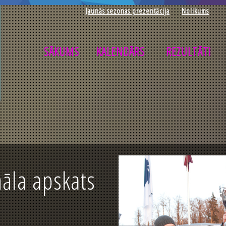
Jaunās sezonas prezentācija
Nolikums
SĀKUMS
KALENDĀRS
REZULTĀTI
nāla apskats