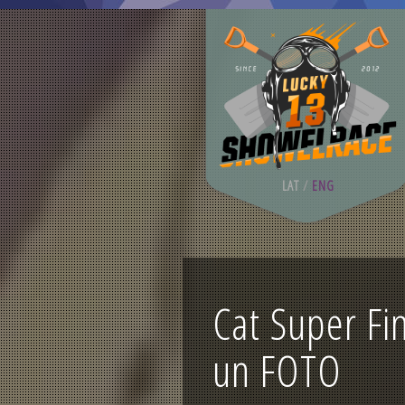
LAT
/
ENG
Cat Super Fi
un FOTO