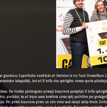
 ar grandiozu Superfinālu noslēdzās arī Skeleton.lv Ice Track ShowelRace 
fantastiskie laikapstākļi, bet arī šī brīža visu spēcīgāko ziemas sporta pārstāv
āmas. Par lielāko pārsteigumu pirmajā braucienā parūpējās šī brīža spēcīgāk
trio, pierādot, ka arī ārpus savas komforta zonas spēj pacīnīties par godalgot
aļas. Pēc pirmā brauciena pirmo un otro vietu savā starpā dalīja Anete Zvirb