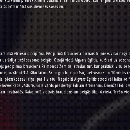
Punktu visam pieliek Andris Stikāns ar Jāni Indriksonu, kuri ar jaunu trases
a šobrīd ir ātrākais divnieks šosezon.
liskā vīriešu disciplīna. Pēc pirmā brauciena pirmais trijnieks visai negaidī
zrādīja tieši sezonas beigās. Otrajā vietā Aigvars Eglītis, kurš arī uz sezona
ējs pēc pirmā brauciena Raimonds Zemītis, atradās tur, kur praktiski visu sez
is, uzrādot 3.ātrāko laiku. Ar to gan bija par īsu, bet vismaz no 10.vietas 
, piesakot sevi cīņai par 1.vietu. Negaidīti Aigvars Eglītis atrod vēl laiku ko 
 ShowelRace vēsturē. Gala vārds piederēja Edijam Krēmanim. Diemžēl Edijs vi
 neatradās. Katastrofāls otrais brauciens un beigās tikai 4.vieta. Trešo vie