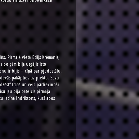
 rekordu arī uzvar ShowelRace
ts. Pirmajā vietā Edijs Krēmanis,
s beigām bija uzgājis īsto
onu ir bijis – cīņā par pjedestālu.
izdevās pakāpties uz piekto. Savu
“dzēst” trasē un veic pārliecinoši
su jau bija pateicis pirmajā
tu izcīna Indriksons, kurš abos