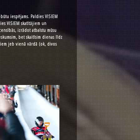
būtu iespējams. Paldies VISIEM
ldies VISIEM skatītājiem un
acensībās, izrādot atbalstu mūsu
skumsim, bet skaitīsim dienas līdz
ekiem jeb vienā vārdā (ok, divos