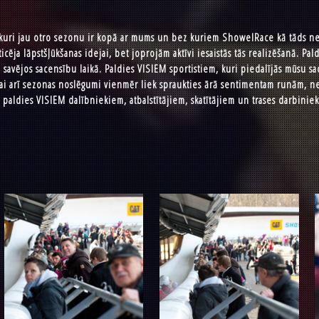
kuri jau otro sezonu ir kopā ar mums un bez kuriem ShowelRace kā tāds ne
ticēja lāpstšļūkšanas idejai, bet joprojām aktīvi iesaistās tās realizēšanā. Pa
ta savējos sacensību laikā. Paldies VISIEM sportistiem, kuri piedalījās mūsu s
i arī sezonas noslēgumi vienmēr liek spraukties ārā sentimentam runām, ne
z paldies VISIEM dalībniekiem, atbalstītājiem, skatītājiem un trases darbini