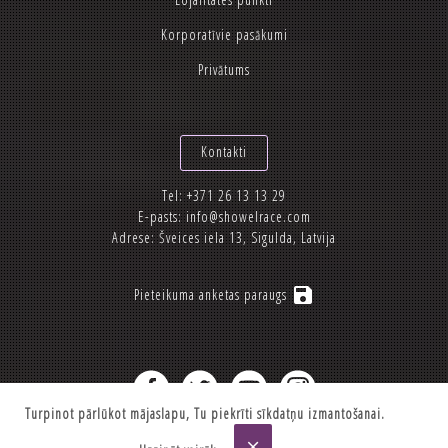
Korporatīvie pasākumi
Privātums
Kontakti
Tel:
+371 26 13 13 29
E-pasts:
info@showelrace.com
Adrese: Šveices iela 13, Sigulda, Latvija
save
Pieteikuma anketas paraugs
Turpinot pārlūkot mājaslapu, Tu piekrīti sīkdatņu izmantošanai.
2012-2026 © Showelrace.com
close