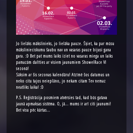
Jo lielāks mākslinieks, jo lielāka pauze. Šķiet, ka par mūsu
mākslinieciskumu šaubu nav un vasaras pauze bijusi gana
gara. :D Bet pat mums laiks iziet no vasaras miega un laiks
pamazām dalīties ar visiem jaunumiem ShowelRace VI
sezonā!
Sāksim ar šis sezonas kalendāru! Atzīmē šos datumus un
neko citu tajos neieplāno, jo nekam citam Tev nemaz
neatliks laika! :D
P.S. Reģistrācija posmiem atvērsies tad, kad būs gatava
jaunā apmaksas sistēma. O, jā... mums ir arī citi jaunumi!
Bet visu pēc kārtas...