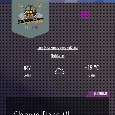
LAT
/
ENG
Jaunās sezonas prezentācija
Nolikums
nav
+19 °C
Ledus
Gaiss
JAUNUMI