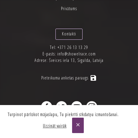
Privātums
Kontakti
Tel:
+371 26 13 13 29
E-pasts:
info@showelrace.com
Adrese: Šveices iela 13, Sigulda, Latvija
save
Pieteikuma anketas paraugs
Turpinot pārlūkot mājaslapu, Tu piekrīti sīkdatņu izmantošanai.
2012-2026 © Showelrace.com
close
Uzzināt vairāk
Made by
Taurus