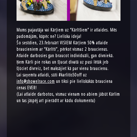
Mums pajautāja vai Kārļiem uz “Kārlīšiem” ir atlaides. Mēs
padomājām, kāpēc ne? Lieliska ideja!
Šo sestdien, 23.februārī VISIEM Kārļiem 50% atlaide
braucieniem ar “Kārlīti”, pērkot vismaz 2 braucienus.
Atlaide darbosies gan braucot individuāli, gan divniekā.
Ņem Kārli pie rokas un šļucat divatā uz pusi lētāk jeb
šļūciet divreiz, bet maksājiet kā par vienu braucienu.
Lai saņemtu atlaidi, sūti #karlitis50off uz
info@showelrace.com
un tiksi pie lieliskākās brauciena
cenas EVER!
(Lai atlaide darbotos, vismaz vienam no abiem jābūt Kārlim
un tas jāspēj arī pierādīt ar kādu dokumentu)