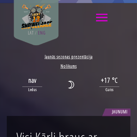
LAT
/
ENG
Jaunās sezonas prezentācija
Nolikums
nav
+17 °C
Ledus
Gaiss
JAUNUMI