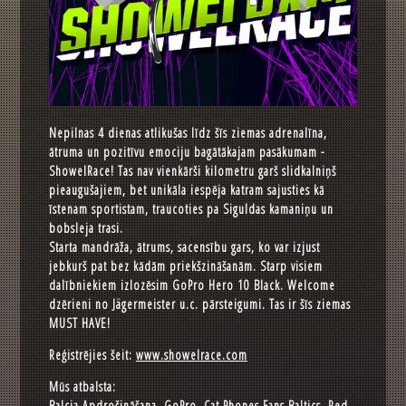
Nepilnas 4 dienas atlikušas līdz šīs ziemas adrenalīna,
ātruma un pozitīvu emociju bagātākajam pasākumam -
ShowelRace! Tas nav vienkārši kilometru garš slidkalniņš
pieaugušajiem, bet unikāla iespēja katram sajusties kā
īstenam sportistam, traucoties pa Siguldas kamaniņu un
bobsleja trasi.
Starta mandrāža, ātrums, sacensību gars, ko var izjust
jebkurš pat bez kādām priekšzināšanām. Starp visiem
dalībniekiem izlozēsim GoPro Hero 10 Black. Welcome
dzērieni no Jägermeister u.c. pārsteigumi. Tas ir šīs ziemas
MUST HAVE!
Reģistrējies šeit:
www.showelrace.com
Mūs atbalsta:
Balcia Apdrošināšana, GoPro, Cat Phones Fans Baltics, Red