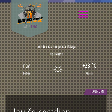
LAT
/
ENG
Jaunās sezonas prezentācija
Nolikums
nav
+23 °C
Ledus
Gaiss
JAUNUMI