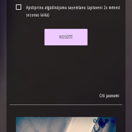
Apstiprinu atgādinājumu saņemšanu (aptuveni 2x mēnesī
sezonas laikā)
NOSŪTĪT
Citi jaunumi