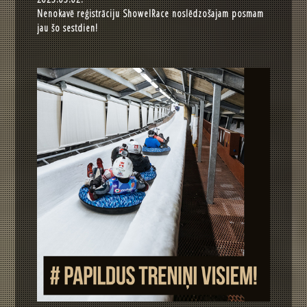
Nenokavē reģistrāciju ShowelRace noslēdzošajam posmam
jau šo sestdien!