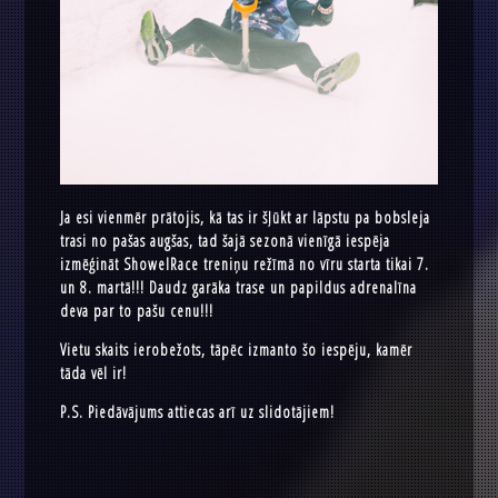
Ja esi vienmēr prātojis, kā tas ir šļūkt ar lāpstu pa bobsleja
trasi no pašas augšas, tad šajā sezonā vienīgā iespēja
izmēģināt ShowelRace treniņu režīmā no vīru starta tikai 7.
un 8. martā!!! Daudz garāka trase un papildus adrenalīna
deva par to pašu cenu!!!
Vietu skaits ierobežots, tāpēc izmanto šo iespēju, kamēr
tāda vēl ir!
P.S. Piedāvājums attiecas arī uz slidotājiem!