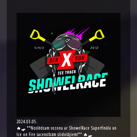
2024.03.05.
🔥🛷 **Noslēdzam sezonu ar ShowelRace Superfinālu un
Ice on Fire sacensībām slidotājiem!** 🔥🛷