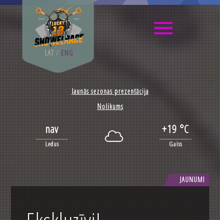
LAT
/
ENG
Jaunās sezonas prezentācija
Nolikums
nav
+19 °C
Ledus
Gaiss
JAUNUMI