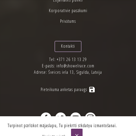
Korporatīvie pasākumi
Privātums
Kontakti
Tel:
+371 26 13 13 29
E-pasts:
info@showelrace.com
Adrese: Šveices iela 13, Sigulda, Latvija
save
Pieteikuma anketas paraugs
Turpinot pārlūkot mājaslapu, Tu piekrīti sīkdatņu izmantošanai.
2012-2026 © Showelrace.com
close