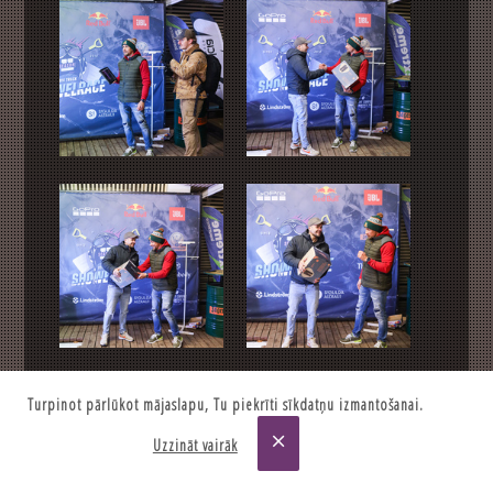
Turpinot pārlūkot mājaslapu, Tu piekrīti sīkdatņu izmantošanai.
close
Uzzināt vairāk