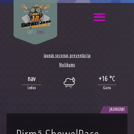
LAT
/
ENG
Jaunās sezonas prezentācija
Nolikums
nav
+16 °C
Ledus
Gaiss
JAUNUMI