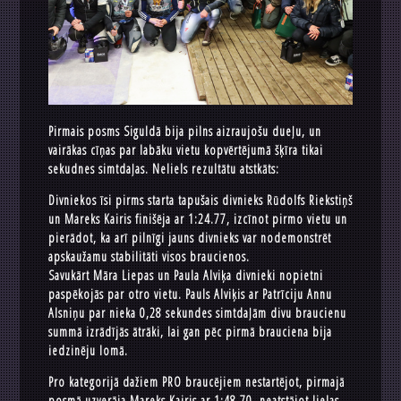
Pirmais posms Siguldā bija pilns aizraujošu dueļu, un
vairākas cīņas par labāku vietu kopvērtējumā šķīra tikai
sekudnes simtdaļas. Neliels rezultātu atstkāts:
Divniekos īsi pirms starta tapušais divnieks Rūdolfs Riekstiņš
un Mareks Kairis finišēja ar 1:24.77, izcīnot pirmo vietu un
pierādot, ka arī pilnīgi jauns divnieks var nodemonstrēt
apskaužamu stabilitāti visos braucienos.
Savukārt Māra Liepas un Paula Alviķa divnieki nopietni
paspēkojās par otro vietu. Pauls Alviķis ar Patrīciju Annu
Alsniņu par nieka 0,28 sekundes simtdaļām divu braucienu
summā izrādījās ātrāki, lai gan pēc pirmā brauciena bija
iedzinēju lomā.
Pro kategorijā dažiem PRO braucējiem nestartējot, pirmajā
posmā uzverāja Mareks Kairis ar 1:48.70, neatstājot lielas