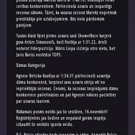
cerības konkurentiem. Pārliecinoša uzvara un iespaidīgs
sezonas sākums. Šķiet, ka vasaras sezonā Mareks nopietnāk
piestrādāja pie uzlabojumiem. Būs viela pārdomām
pārējiem.
Tautas klasē šķiet pirmo uzvaru savā ShowelRace karjerā
guva Artūrs Simanovičs, kurš finišēja ar 1:31.22, droši
noturot līderpozīciju. Māris Liepa izcīnīja otro vietu, bet
Juris Bariss noslēdza TOP3.
Dāmas Kategorija
Agnese Belicka-Raufiņa ar 1:34.31 pārliecinoši uzvarēja
dāmu konkurencē, turpinot savu uzvaru sēriju vēl no
iepriekšējās sezonas. Cerams, ka sezonas turpinājumā dāmu
konkurence palielināsies un pat Agnesei nāksies pacīnīties
par uzvaras lauriem.
Nākamais posms notiks jau šo sestdien, 16.novembrī!
Reģistrējieties jau šodien un nepalaid garām iespēju
izbaudīt šo unikālo sporta veidu.
P.S. Balcia atlaides kods joprojām ir aktīvs. Apmeklē Balcia