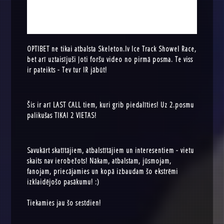
OPTIBET ne tikai atbalsta Skeleton.lv Ice Track Showel Race,
bet arī uztaisījuši ļoti foršu video no pirmā posma. Te viss
ir pateikts - Tev tur IR jābūt!
Šis ir arī LAST CALL tiem, kuri grib piedalīties! Uz 2.posmu
palikušas TIKAI 2 VIETAS!
Savukārt skatītājiem, atbalstītājiem un interesentiem - vietu
skaits nav ierobežots! Nākam, atbalstam, jūsmojam,
fanojam, priecājamies un kopā izbaudam šo ekstrēmi
izklaidējošo pasākumu! :)
Tiekamies jau šo sestdien!