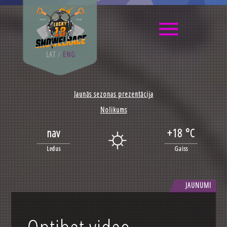
LAT
/
ENG
Jaunās sezonas prezentācija
Nolikums
nav
+18 °C
Ledus
Gaiss
JAUNUMI