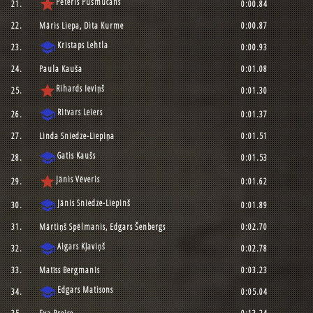
star
Pēteris Pušmucāns
21.
0:00.84
22.
Māris Liepa, Dita Kurme
0:00.87
school
Kristaps Lehtla
23.
0:00.93
24.
Paula Kauša
0:01.08
star
Rihards Ieviņš
25.
0:01.30
school
Ritvars Leiers
26.
0:01.37
27.
Linda Sniedze-Liepiņa
0:01.51
school
Gatis Kaušs
28.
0:01.53
star
Jānis Vēveris
29.
0:01.62
school
Jānis Sniedze-Liepinš
30.
0:01.89
31.
Mārtiņš Spēlmanis, Edgars Šenbergs
0:02.70
school
Aigars Kļaviņš
32.
0:02.78
33.
Matīss Bergmanis
0:03.23
school
Edgars Matisons
34.
0:05.04