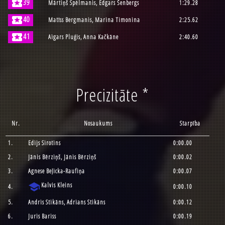
local_activity
39
Mārtiņš Spēlmanis, Edgars Šenbergs
1:29.28
local_activity
40
Matīss Bergmanis, Marina Timonina
2:25.62
local_activity
41
Aigars Pluģis, Anna Kačkāne
2:40.60
Precizitāte *
Nr.
Nosaukums
Starpība
1.
Edijs Sirotins
0:00.00
2.
Jānis Bērziņš, Jānis Bērziņš
0:00.02
3.
Agnese Beļicka-Raufiņa
0:00.07
school
Kalvis Kleins
4.
0:00.10
5.
Andris Stikāns, Adrians Stikāns
0:00.12
6.
Juris Bariss
0:00.19