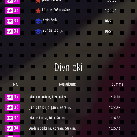
local_activity
star
1:53.36
local_activity
star
Pēteris Pušmucāns
32
1:55.04
local_activity
school
Artis Zeile
33
DNS
local_activity
school
Guntis Lapiņš
34
DNS
Divnieki
Nr.
Nosaukums
Summa
local_activity
35
Mareks Kairis, Ilze Kaire
1:19.06
local_activity
36
Jānis Bērziņš, Jānis Bērziņš
1:23.94
local_activity
37
Māris Liepa, Dita Kurme
1:24.33
local_activity
38
Andris Stikāns, Adrians Stikāns
1:25.16