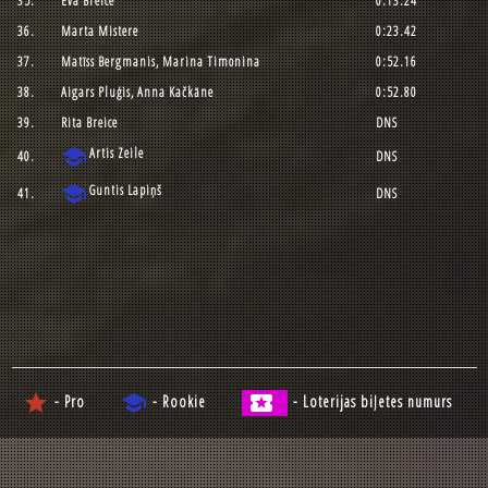
35.
Eva Breice
0:13.24
36.
Marta Mistere
0:23.42
37.
Matīss Bergmanis, Marina Timonina
0:52.16
38.
Aigars Pluģis, Anna Kačkāne
0:52.80
39.
Rita Breice
DNS
school
Artis Zeile
40.
DNS
school
Guntis Lapiņš
41.
DNS
star
school
local_activity
- Pro
- Rookie
- Loterijas biļetes numurs