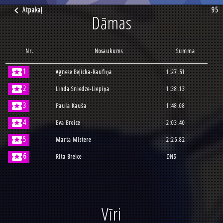
chevron_left
Atpakaļ
95
Dāmas
Nr.
Nosaukums
Summa
local_activity
1
Agnese Beļicka-Raufiņa
1:27.51
local_activity
2
Linda Sniedze-Liepiņa
1:38.13
local_activity
3
Paula Kauša
1:48.08
local_activity
4
Eva Breice
2:03.40
local_activity
5
Marta Mistere
2:25.82
local_activity
6
Rita Breice
DNS
Vīri