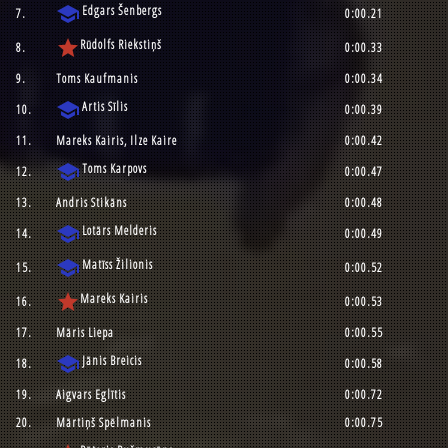
school
Edgars Šenbergs
7.
0:00.21
star
Rūdolfs Riekstiņš
8.
0:00.33
9.
Toms Kaufmanis
0:00.34
school
Artis Sīlis
10.
0:00.39
11.
Mareks Kairis, Ilze Kaire
0:00.42
school
Toms Karpovs
12.
0:00.47
13.
Andris Stikāns
0:00.48
school
Lotārs Melderis
14.
0:00.49
school
Matīss Žilionis
15.
0:00.52
star
Mareks Kairis
16.
0:00.53
17.
Māris Liepa
0:00.55
school
Jānis Breicis
18.
0:00.58
19.
Aigvars Eglītis
0:00.72
20.
Mārtiņš Spēlmanis
0:00.75