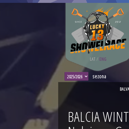
LAT
/
ENG
sezona
BALV
BALCIA WIN