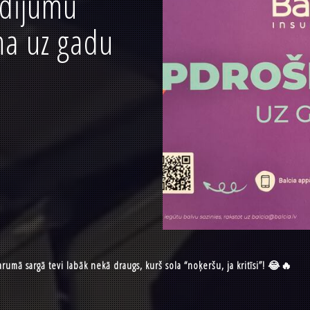
dījumu
na uz gadu
rumā sargā tevi labāk nekā draugs, kurš sola “noķeršu, ja kritīsi”! 😂🔥