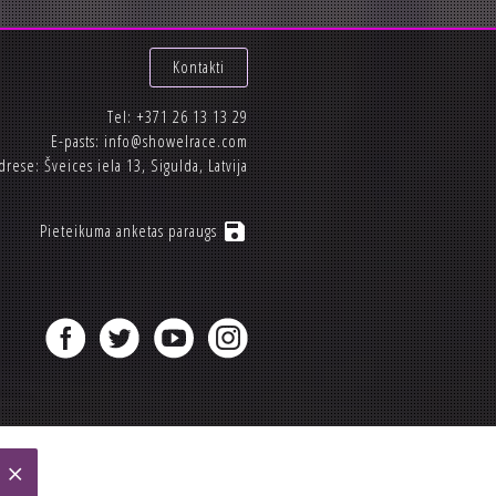
Kontakti
Tel:
+371 26 13 13 29
E-pasts:
info@showelrace.com
drese: Šveices iela 13, Sigulda, Latvija
save
Pieteikuma anketas paraugs
close