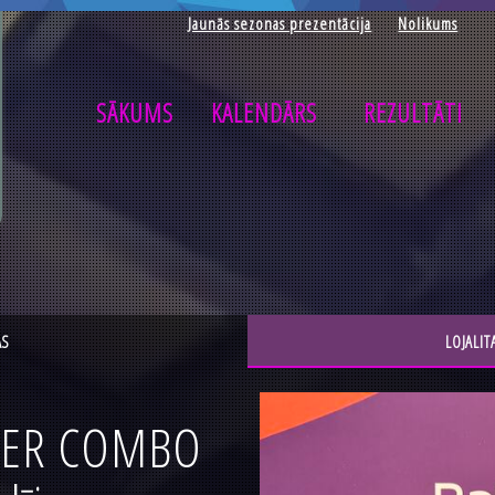
Jaunās sezonas prezentācija
Nolikums
SĀKUMS
KALENDĀRS
REZULTĀTI
AS
LOJALIT
TER COMBO