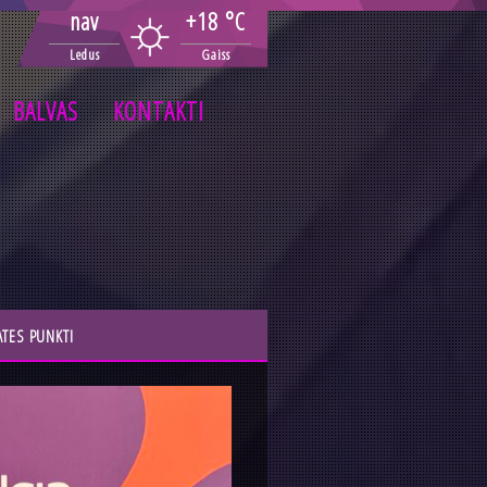
nav
+18 °C
Ledus
Gaiss
BALVAS
KONTAKTI
ATES PUNKTI