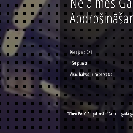
Nelaimes Ga
Apdrošināša
Pieejams 0/1
150 punkti
Visas balvas ir rezervētas
🦸‍♂️📜 BALCIA apdrošināšana – gada ga