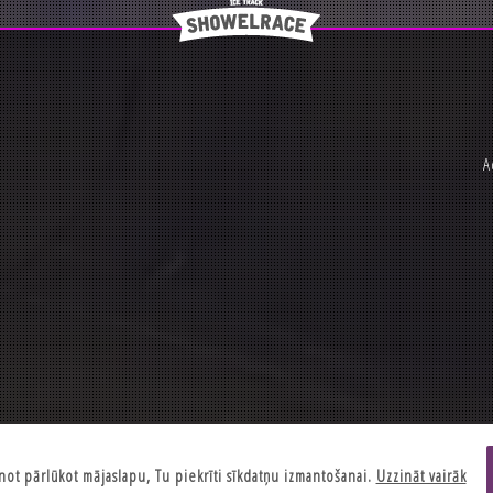
A
2012-2026 © Showelrace.com
not pārlūkot mājaslapu, Tu piekrīti sīkdatņu izmantošanai.
Uzzināt vairāk
Made by
Taurus