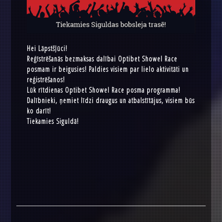
Hei Lāpstšļūci!
Reģīstrēšanās bezmaksas dalībai Optibet Showel Race
posmam ir beigusies! Paldies visiem par lielo aktivitāti un
reģistrēšanos!
Lūk rītdienas Optibet Showel Race posma programma!
Dalībnieki, ņemiet līdzi draugus un atbalstītājus, visiem būs
ko darīt!
Tiekamies Siguldā!