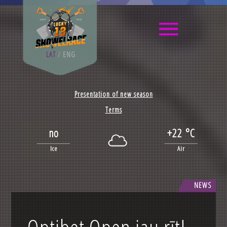
LAT
/
ENG
Presentation of new season
Terms
no
+22 °C
Ice
Air
NEWS