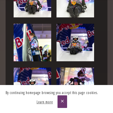
By continuing homepage browsing you accept this page cookies.
close
Learn more