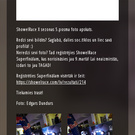
ShowelRace X sezonas 5.posma foto apskats.
Redzi sevi bildēs? Saglabā, dalies soc.tīklos un liec savā
profilā! :)
Neredzi sevi foto? Tad reģistrējies ShowelRace
Superfinālam, kas norisināsies jau 9.martā! Lai neaizmirstās,
izdari to jau TAGAD!
Reģistrēties Superfinālam visērtāk ir šeit:
https://showelrace.com/lv/rezultati/214
Tiekamies trasē!
Foto: Edgars Dundurs