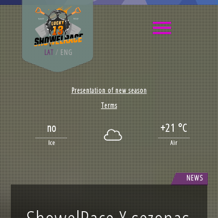
LAT
/
ENG
Presentation of new season
Terms
no
+21 °C
Ice
Air
NEWS