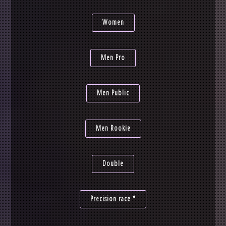
Women
Men Pro
Men Public
Men Rookie
Double
Precision race *