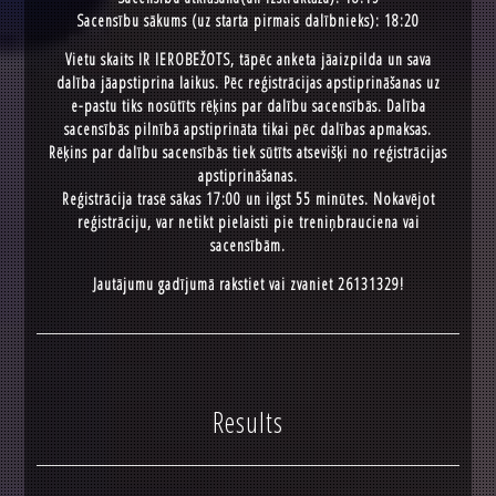
Sacensību sākums (uz starta pirmais dalībnieks): 18:20
Vietu skaits IR IEROBEŽOTS, tāpēc anketa jāaizpilda un sava
dalība jāapstiprina laikus. Pēc reģistrācijas apstiprināšanas uz
e-pastu tiks nosūtīts rēķins par dalību sacensībās. Dalība
sacensībās pilnībā apstiprināta tikai pēc dalības apmaksas.
Rēķins par dalību sacensībās tiek sūtīts atsevišķi no reģistrācijas
apstiprināšanas.
Reģistrācija trasē sākas 17:00 un ilgst 55 minūtes. Nokavējot
reģistrāciju, var netikt pielaisti pie treniņbrauciena vai
sacensībām.
Jautājumu gadījumā rakstiet vai zvaniet 26131329!
Results