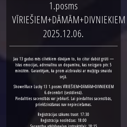
1.posms
VĪRIEŠIEM+DĀMĀM+DIVNIEKIEM
2025.12.06.
Jau 13 gadus mēs cilvēkiem dāvājam to, ko citur dabūt grūti —
īstas emocijas, adrenalīnu un dopamīnu, kas neizgaro pēc 5
minūtēm. Garantējam, ka prom aizbrauksi ar muļķīgu smaidu
sejā.
ShowelRace Lucky 13 1.posms VĪRIEŠIEM+DĀMĀM+DIVNIEKIEM
6.decembrī (sestdienā).
Piedalīties sacensībās var jebkurš. Lai piedalītos sacensībās,
priekšzināšanas nav nepieciešamas.
Reģistrācijas sākums trasē: 17:30
Reģistrācija noslēdzas: 18:00
Sacensību atklāšana(un izstruktāža): 18:15