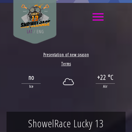
LAT
/
ENG
Presentation of new season
Terms
no
+22 °C
Ice
Air
ShowelRace Lucky 13