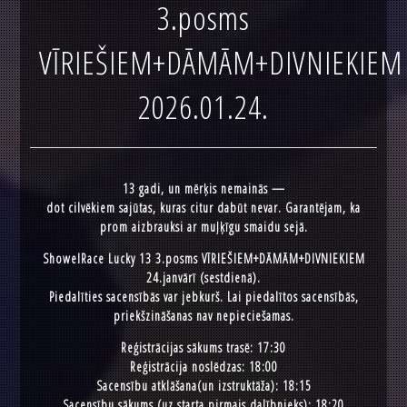
3.posms
VĪRIEŠIEM+DĀMĀM+DIVNIEKIEM
2026.01.24.
13 gadi, un mērķis nemainās —
dot cilvēkiem sajūtas, kuras citur dabūt nevar. Garantējam, ka
prom aizbrauksi ar muļķīgu smaidu sejā.
ShowelRace Lucky 13 3.posms VĪRIEŠIEM+DĀMĀM+DIVNIEKIEM
24.janvārī (sestdienā).
Piedalīties sacensībās var jebkurš. Lai piedalītos sacensībās,
priekšzināšanas nav nepieciešamas.
Reģistrācijas sākums trasē: 17:30
Reģistrācija noslēdzas: 18:00
Sacensību atklāšana(un izstruktāža): 18:15
Sacensību sākums (uz starta pirmais dalībnieks): 18:20