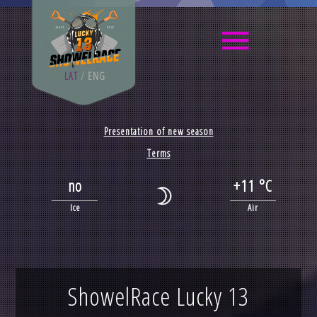
LAT
/
ENG
Presentation of new season
Terms
no
+11 °C
Ice
Air
ShowelRace Lucky 13