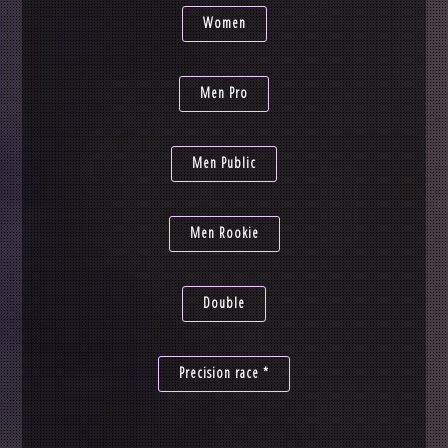
Women
Men Pro
Men Public
Men Rookie
Double
Precision race *