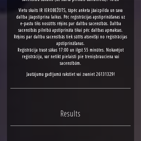
Vietu skaits IR IEROBEŽOTS, tāpēc anketa jāaizpilda un sava
dalība jāapstiprina laikus. Pēc reģistrācijas apstiprināšanas uz
e-pastu tiks nosūtīts rēķins par dalību sacensībās. Dalība
sacensībās pilnībā apstiprināta tikai pēc dalības apmaksas.
Rēķins par dalību sacensībās tiek sūtīts atsevišķi no reģistrācijas
apstiprināšanas.
Reģistrācija trasē sākas 17:00 un ilgst 55 minūtes. Nokavējot
reģistrāciju, var netikt pielaisti pie treniņbrauciena vai
sacensībām.
Jautājumu gadījumā rakstiet vai zvaniet 26131329!
Results