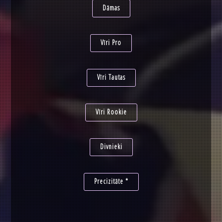
Dāmas
Vīri Pro
Vīri Tautas
Vīri Rookie
Divnieki
Precizitāte *