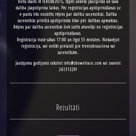
Vietu skaits IR IEROBEŽOTS, tāpēc anketa jāaizpilda un sava
dalība jāapstiprina laikus. Pēc reģistrācijas apstiprināšanas uz
e-pastu tiks nosūtīts rēķins par dalību sacensībās. Dalība
sacensībās pilnībā apstiprināta tikai pēc dalības apmaksas.
Rēķins par dalību sacensībās tiek sūtīts atsevišķi no reģistrācijas
apstiprināšanas.
Reģistrācija trasē sākas 17:00 un ilgst 55 minūtes. Nokavējot
reģistrāciju, var netikt pielaisti pie treniņbrauciena vai
sacensībām.
Jautājumu gadījumā rakstiet
info@showelrace.com
vai zvaniet
26131329!
Rezultāti