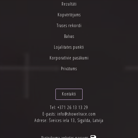
Rezultāti
Kopvērtējums
Trases rekordi
Balvas
Lojalitates punkti
Korporatīvie pasākumi
Privātums
Kontakti
Tel:
+371 26 13 13 29
E-pasts:
info@showelrace.com
Adrese: Šveices iela 13, Sigulda, Latvija
Pieteikuma anketas paraugs