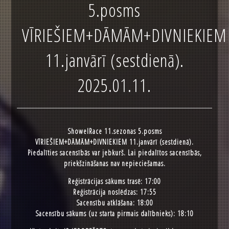
5.posms
VĪRIEŠIEM+DĀMĀM+DIVNIEKIEM
11.janvārī (sestdienā).
2025.01.11.
ShowelRace 11.sezonas 5.posms
VĪRIEŠIEM+DĀMĀM+DIVNIEKIEM 11.janvārī (sestdienā).
Piedalīties sacensībās var jebkurš. Lai piedalītos sacensībās,
priekšzināšanas nav nepieciešamas.
Reģistrācijas sākums trasē: 17:00
Reģistrācija noslēdzas: 17:55
Sacensību atklāšana: 18:00
Sacensību sākums (uz starta pirmais dalībnieks): 18:10