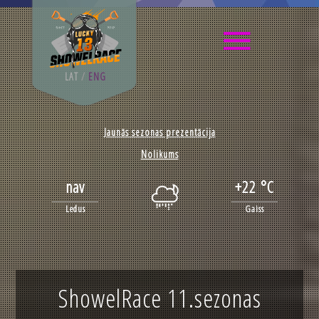
LAT
/
ENG
Jaunās sezonas prezentācija
Nolikums
nav
+22 °C
Ledus
Gaiss
ShowelRace 11.sezonas