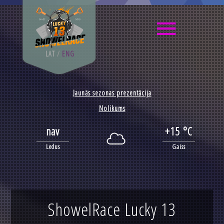
LAT
/
ENG
Jaunās sezonas prezentācija
Nolikums
nav
+15 °C
Ledus
Gaiss
ShowelRace Lucky 13