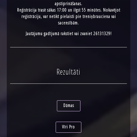
apstiprināšanas.
Reģistrācija trasē sākas 17:00 un ilgst 55 minūtes. Nokavējot
reģistrāciju, var netikt pielaisti pie treniņbrauciena vai
sacensībām.
Jautājumu gadījumā rakstiet vai zvaniet 26131329!
Rezultāti
Dāmas
Vīri Pro