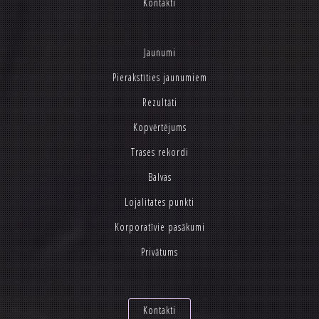
Kontakti
Jaunumi
Pierakstīties jaunumiem
Rezultāti
Kopvērtējums
Trases rekordi
Balvas
Lojalitates punkti
Korporatīvie pasākumi
Privātums
Kontakti