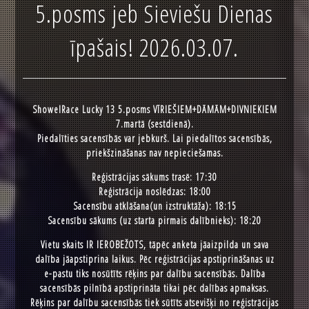
5.posms jeb Sieviešu Dienas
īpašais! 2026.03.07.
ShowelRace Lucky 13 5.posms VĪRIEŠIEM+DĀMĀM+DIVNIEKIEM
7.martā (sestdienā).
Piedalīties sacensībās var jebkurš. Lai piedalītos sacensībās,
priekšzināšanas nav nepieciešamas.
Reģistrācijas sākums trasē: 17:30
Reģistrācija noslēdzas: 18:00
Sacensību atklāšana(un izstruktāža): 18:15
Sacensību sākums (uz starta pirmais dalībnieks): 18:20
Vietu skaits IR IEROBEŽOTS, tāpēc anketa jāaizpilda un sava
dalība jāapstiprina laikus. Pēc reģistrācijas apstiprināšanas uz
e-pastu tiks nosūtīts rēķins par dalību sacensībās. Dalība
sacensībās pilnībā apstiprināta tikai pēc dalības apmaksas.
Rēķins par dalību sacensībās tiek sūtīts atsevišķi no reģistrācijas