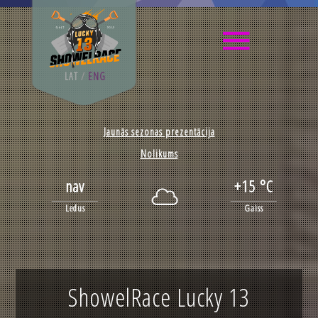
LAT
/
ENG
Jaunās sezonas prezentācija
Nolikums
nav
+15 °C
Ledus
Gaiss
ShowelRace Lucky 13