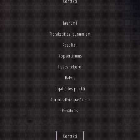
Kontakti
Jaunumi
Pierakstīties jaunumiem
Rezultāti
Kopvērtējums
Trases rekordi
Balvas
Lojalitates punkti
Korporatīvie pasākumi
Privātums
Kontakti