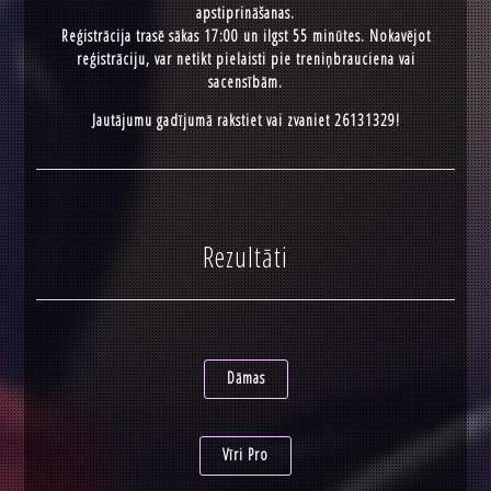
apstiprināšanas.
Reģistrācija trasē sākas 17:00 un ilgst 55 minūtes. Nokavējot
reģistrāciju, var netikt pielaisti pie treniņbrauciena vai
sacensībām.
Jautājumu gadījumā rakstiet vai zvaniet 26131329!
Rezultāti
Dāmas
Vīri Pro